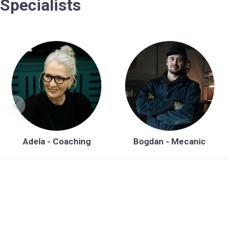
Specialists
Make-up
3
Manichiura
5
Neurologie
3
Sala GYM
4
Adela - Coaching
Bogdan - Mecanic
Stomatologie
5