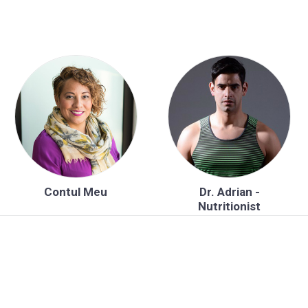
Contul Meu
Dr. Adrian -
Nutritionist
You have reached the limit of 3 selected services.