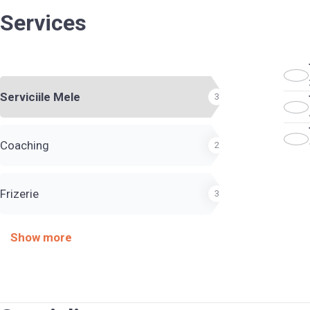
Services
Serviciile Mele
3
Coaching
2
Frizerie
3
Show more
Coafura
4
ITP
3