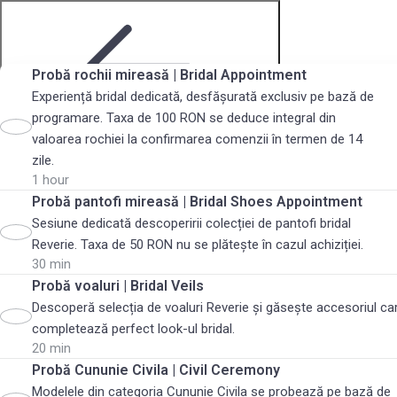
Probă rochii mireasă | Bridal Appointment
Experiență bridal dedicată, desfășurată exclusiv pe bază de
programare. Taxa de 100 RON se deduce integral din
valoarea rochiei la confirmarea comenzii în termen de 14
Step 1 of 4
zile.
1 hour
Probă pantofi mireasă | Bridal Shoes Appointment
Sesiune dedicată descoperirii colecției de pantofi bridal
Reverie. Taxa de 50 RON nu se plătește în cazul achiziției.
30 min
Probă voaluri | Bridal Veils
Descoperă selecția de voaluri Reverie și găsește accesoriul ca
Choose services
completează perfect look-ul bridal.
20 min
Probă Cununie Civila | Civil Ceremony
Modelele din categoria Cununie Civila se probează pe bază de